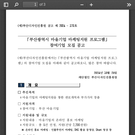
of 3
Toggle
Find
Zoom
Zoom
Too
Sidebar
Out
In
(
재
)
부산디자인진흥원 
공고 
제 
2024 
- 
178
호
「
부산광역시 
마을기업 
마케팅지원 
프로그램
」
참여기업 
모집 
공고
(
재
)
부산디자인진흥원에서는
「
부산광역시 
마을기업 
마케팅지원 
프로그
램
」
의 
참여기업 
모집을 
아래와 
같이 
공고하오니
, 
많은 
참여 
바랍니다
.
2024
년 
10
월 
25
일
재단법인 
부산디자인진흥원장
1
개  
요
□ 
추진목적
마을기업
의 
마케팅지원을 
통한 
판로개척과 
부가가치 
창출
◦
□ 
지원자격
참여
기업 
: 
부산 
마을기업
◦
□ 
지원내용 
및 
규모
지원내용 
: 
마을기업의 
온라인 
홍보 
마케팅
◦
지원규모 
: 
총 
5
건 
선정
, 
지원
(
건당 
2,200
천원
)
◦
※ 
온라인 
홍보 
마케팅 
: 
인플루언서 
마케팅
, 
SNS 
활용 
동영상
, 
Short 
영상 
등