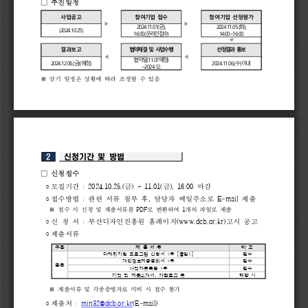
□ 
추진일정
사업공고
참여기업 
접수
참여기업 
선정평가
▶
▶
2024.11.01(
금
), 
2024.11.05.(
화
),
(2024.10.25)
16:00(
온라인접수
)
14:00~16:00
▼
결과보고
협약체결 
및 
사업수행
선정결과 
통보
◀
◀
협약일
(11.07
예정
)
2024.12.06.(
금
)(
예정
)
2024.11.06.(
수
)
이내
~2024.12.
※ 
상기 
일정은 
상황에 
따라 
조정될 
수 
있음
2
신청기간 
및 
방법
□ 
신청접수
◦
모집기간 
: 
2024.10.25.(
금
) 
~ 
11.01(
금
), 
16:00 
마감
접수방법 
: 
관련 
서류 
첨부 
후
, 
담당자 
메일주소로 
E-mail 
제출
◦
※ 
접수 
시 
신청 
및 
제출서류를 
PDF
로 
변환하여 
1
개의 
파일로 
제출
신 
청 
서 
: 
부산디자인진흥원 
홈페이지
(www.dcb.or.kr)
고시 
공고
◦
◦
제출서류
구분 
제 
출 
서 
류
비 
고
마케팅지원 
프로그램 
신청서 
1
부 
[
붙임
1]
필수
개인정보제공동의서 
1
부
필수
공통
사업자등록증 
1
부
필수
기업 
및 
제품소개서
, 
카달로그 
등
해당 
시
※ 
제출서류 
및 
각종증빙자료 
미비 
시 
접수 
불가
제출처 
: 
min32@dcb.or.kr
(E-mail)
◦