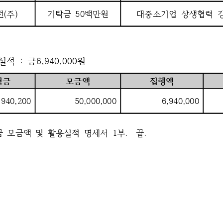
전
(
주
)
기탁금 
50
백만원
대중소기업 
상생협력 
실적 
: 
금
6,940,000
원
월금
모금액
집행액
,940,200
50,000,000
6,940,000
 
모금액 
및 
활용실적 
명세서 
1
부
.  
끝
.