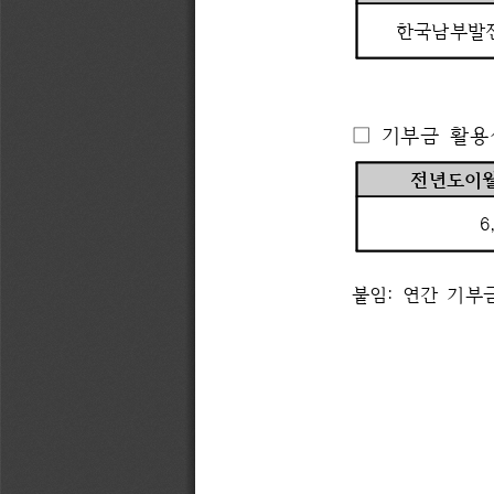
한국남부발
□ 
기부금 
활용
전년도이
6
붙임
: 
연간 
기부금