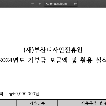
Zoom
Zoom
Out
In
(
재
)
부산디자인진흥원
2024
년도 
기부금 
모금액 
및 
활용 
실
액 
: 
금
50,000,000
원
기부금품
사용목적 
및 