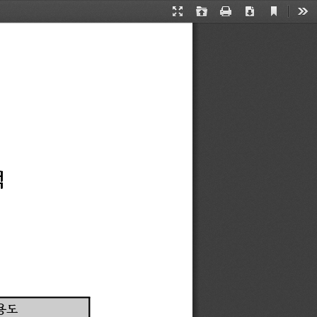
Current
Presentation
Open
Print
Download
Too
View
Mode
적
용도