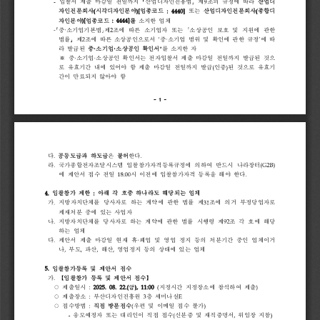
-
9
입찰서 
제출 
마감일 
전일까지 
산업디자인진흥법
제
조의 
규정에 
따라 
산업디
(
)[
:
4440]
(
자인전문회사
시각디자인분야
업종코드 
또는 
산업디자인전문회사
종합디
)[
:
4444]
자인분야
업종코드 
를
소지한 
업체
-
·
2
중
소기업기본법
제
조에 
따른 
소기업자 
또는 
소상공인 
보호 
및 
지원에 
관한 
2
‘
·
’
법률
제
조에 
따른 
소상공인으로서 
중
소기업 
범위 
및 
확인에 
관한 
규정
에 
따
·
·
*
라 
발급된 
중
소기업
소상공인 
확인서
를 
소지한 
자
※
·
·
중
소기업
소상공인 
확인서는 
전자입찰서 
제출 
마감일 
전일까지 
발급된 
것으
(
)
로 
유효기간 
내에 
있어야 
함 
제출 
마감일 
전일까지 
발급
인증
된 
것으로 
유효기
간이 
만료되지 
않아야 
함
-
1
-
.
.
다
공동도급과 
하도급
은 
불허
한다
.
(G2B)
라
국가종합전자조달시스템 
입찰참가자격등록규정에 
의하여 
반드시 
나라장터
18:00
.
에 
제안서 
접수 
전일 
시 
이전에 
입찰참가자격 
등록을 
해야 
한다
4.
:
입찰참가 
제한 
아래 
각 
호중 
하나라도 
해당되는 
업체
.
31
가
지방자치단체를 
당사자로 
하는 
계약에 
관한 
법률 
제
조에 
의거 
부정당업자로 
제재처분 
중에 
있는 
사업자
.
92
나
지방자치단체를 
당사자로 
하는 
계약에 
관한 
법률 
시행령 
제
조 
각 
호에 
해당
하는 
업체
.
·
다
제안서 
제출 
마감일 
현재 
휴
폐업 
및 
영업 
정지 
등의 
처분기간 
중인 
업체이거
,
,
,
,
나
부도
파산
해산
영업정지 
등의 
상태에 
있는 
업체
5.
입찰참가등록 
및 
제안서 
접수
.
【
】
가
입찰참가 
등록 
및 
제안서 
접수
○
:
2025.
08.
22.(
),
11:00
(
)
제출일시 
금
지정시간 
지정장소에 
참석하여 
제출
○
:
3
E
제출장소 
부산디자인진흥원 
층 
세미나실
○
:
(
)
접수방법 
직접 
방문접수
우편 
및 
이메일 
접수 
불가
-
(
,
)
응모예정자 
또는 
대리인이 
직접 
접수
신분증 
및 
재직증명서
위임장 
지참