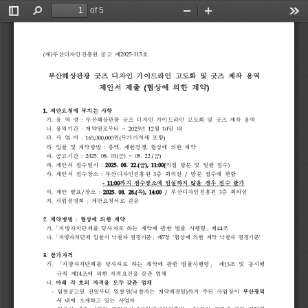
of 5
Toggle
Find
Zoom
Zoom
Too
Sidebar
Out
In
(
)
2025-115
재
부산디자인진흥원 
공고 
제
호
부산해상관광 
굿즈 
디자인 
가이드라인 
고도화 
및 
굿즈 
제작 
용역
(
)
제안서 
제출 
협상에 
의한 
계약
1.
제안요청에 
부치는 
사항
.
:
가
용 
역 
명 
부산해상관광 
굿즈 
디자인 
가이드라인 
고도화 
및 
굿즈 
제작 
용역
.
:
~
2025
12
10
나
용역기간 
계약일로부터 
년 
월 
일 
내
.
:
165,000,000
(
)
다
사 
업 
비 
원
부가가치세 
포함
.
:
,
,
라
입찰 
및 
계약방법 
총액
제한경쟁
협상에 
의한 
계약
.
:
2025.
08.
01(
)
~
08.
22.(
)
마
공고기간 
금
금
.
:
2025.
08.
22.(
),
11:00(
)
바
제안서 
접수일시 
금
직접 
방문 
및 
일괄 
접수
.
:
3
/
사
제안서 
접수장소 
부산디자인진흥원 
층 
회의실 
방문 
접수에 
한함
-
11:00
까지 
접수장소에 
입실하지 
않을 
경우 
접수 
불가
.
/
:
2025.
08.
28.(
),
14:00
/
3
아
제안 
발표
장소 
목
부산디자인진흥원 
층 
회의실
.
:
자
사업설명회 
제안요청서로 
갈음
2. 
계약방법 
: 
협상에 
의한 
계약
.
「
」
44
가
지방자치단체를 
당사자로 
하는 
계약에 
관한 
법률 
시행령
제
조
.
「
」
7
‘
’
나
지방자치단체 
입찰시 
낙찰자 
결정기준
제
장 
협상에 
의한 
계약 
낙찰자 
결정기준
3. 
참가자격
.
「
」
13
가
지방자치단체를 
당사자로 
하는 
계약에 
관한 
법률시행령
제
조 
및 
동시행
14
규칙 
제
조에 
의한 
자격요건을 
갖춘 
업체
.
나
아래 
각 
호의 
자격을 
모두 
갖춘 
업체
-
(
)
입찰공고일 
전일부터 
입찰일
낙찰자는 
계약체결일
까지 
주된 
사업장이 
부산광역
시 
내에 
소재하고 
있는 
사업자