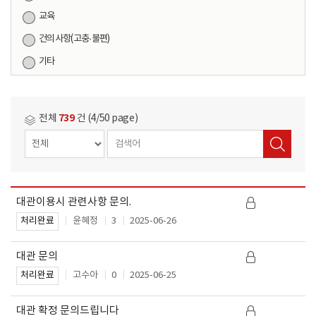
교육
건의사항(고충·불편)
기타
739
전체
건 (4/50 page)
대관이용시 관련사항 문의.
작
제
성
윤혜정
3
2025-06-26
처리완료
목
일
대관 문의
고수아
0
2025-06-25
처리완료
대관 확정 문의드립니다