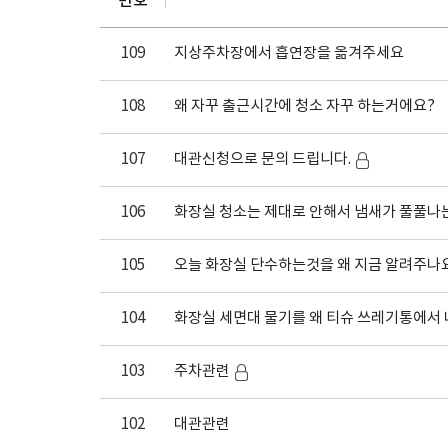
번호
109
지상주차장에서 흡연장을 옮겨주세요
108
왜 자꾸 출근시간에 청소 자꾸 하는거에요?
107
대관신청으로 문의 드립니다.
106
화장실 청소는 제대로 안해서 냄새가 풀풀나
105
오늘 화장실 단수하는것을 왜 지금 알려주나요.
104
화장실 세면대 물기를 왜 티슈 쓰레기통에서 나
103
주차관련
102
대관관련