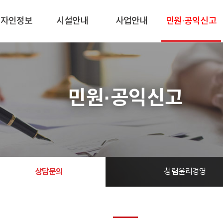
디자인정보
시설안내
사업안내
민원·공익신고
민원·공익신고
상담문의
청렴윤리경영