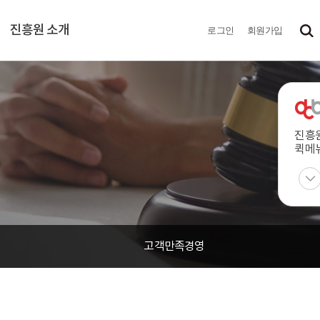
진흥원 소개
로그인
회원가입
진흥
퀵메
고객만족경영