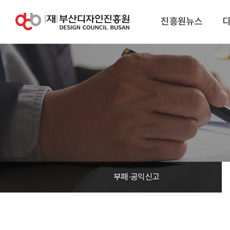
진흥원뉴스
부패·공익신고