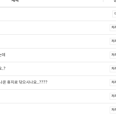
제목
처
처
는데
처
.?
처
온 휴지로 닦으시나요...????
처
처
처