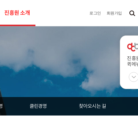
진흥원 소개
로그인
회원가입
진흥
퀵메
영
클린경영
찾아오시는 길