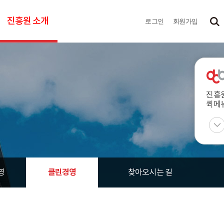
진흥원 소개
로그인
회원가입
진흥
퀵메
클린경영
영
찾아오시는 길