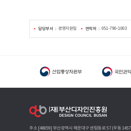
담당부서
경영지원팀
연락처
051-790-1003
주소 [48059] 부산광역시 해운대구 센텀동로 57 (우동 145