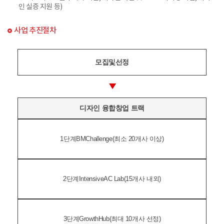
인 실증 지원 등)
사업 추진절차
모집
및
선정
▶
디자인 융합창업 트랙
1단계
BM
Challenge
(최소 20개사 이상)
2단계
Intensive
AC Lab
(15개사 내외)
3단계
Growth
Hub
(최대 10개사 선정)