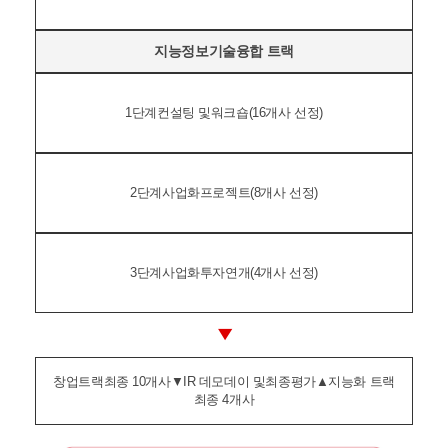
지능정보기술융합 트랙
1단계
컨설팅 및
워크숍
(16개사 선정)
2단계
사업화
프로젝트
(8개사 선정)
3단계
사업화
투자연개
(4개사 선정)
▶
창업트랙
최종 10개사
▼
IR 데모데이 및
최종평가
▲
지능화 트랙
최종 4개사