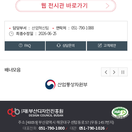
담당부서
산업혁신팀
연락처
051-790-1088
최종수정일
2026-06-25
FAQ
상담문의
고객제안
배너모음
주소 [48059] 부산광역시 해운대구 센텀동로 57 (우동 1457번지)
051-790-1000
051-790-1026
대표전화 :
대관 :