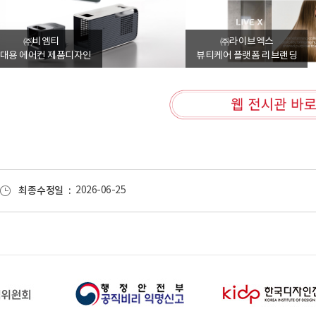
㈜비엠티
㈜라이브엑스
대용 에어컨 제품디자인
뷰티케어 플랫폼 리브랜딩
최종수정일
2026-06-25