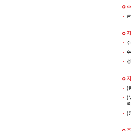
글
수
수
청
(
(
역
(