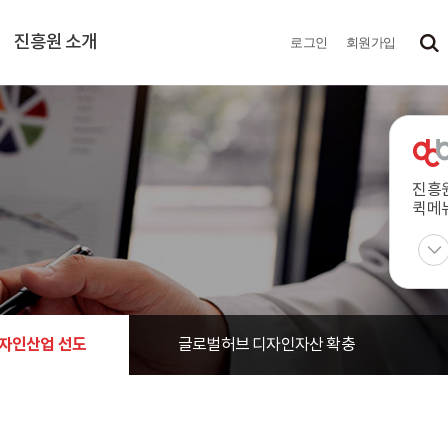
진흥원 소개
로그인
회원가입
진흥
퀵메
자인산업 선도
글로벌허브 디자인자산 확충