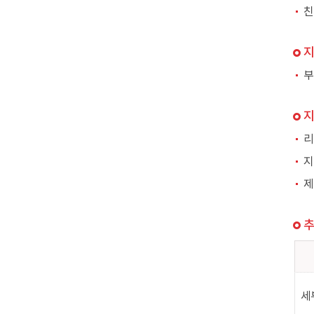
친
부
리
지
제
세