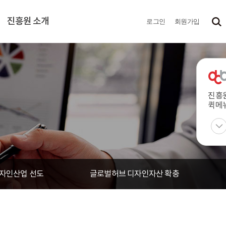
진흥원 소개
로그인
회원가입
진흥
퀵메
자인산업 선도
글로벌허브 디자인자산 확충