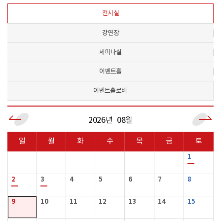
전시실
강연장
세미나실
이벤트홀
이벤트홀로비
2026년
08월
일
월
화
수
목
금
토
1
2
3
4
5
6
7
8
9
10
11
12
13
14
15