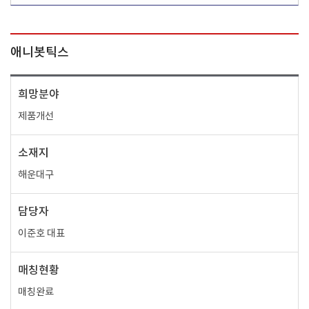
애니봇틱스
희망분야
제품개선
소재지
해운대구
담당자
이준호 대표
매칭현황
매칭완료