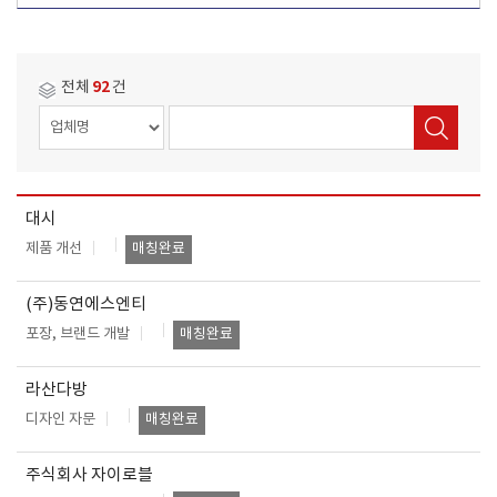
92
전체
건
대시
희
매
업
소
담
신
연
망
칭
제품 개선
매칭완료
체
재
당
청
번
분
현
명
지
자
서
야
황
(주)동연에스엔티
포장, 브랜드 개발
매칭완료
라산다방
디자인 자문
매칭완료
주식회사 자이로블