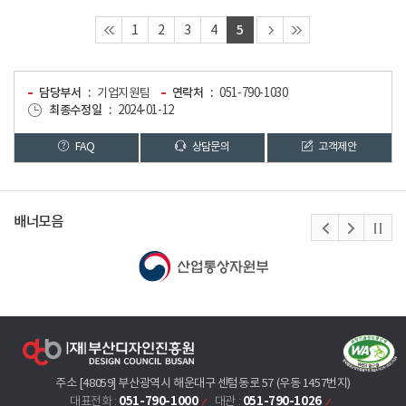
5
1
2
3
4
담당부서
기업지원팀
연락처
051-790-1030
최종수정일
2024-01-12
FAQ
상담문의
고객제안
배너모음
주소 [48059] 부산광역시 해운대구 센텀동로 57 (우동 1457번지)
051-790-1000
051-790-1026
대표전화 :
대관 :