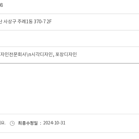
08
부산 사상구 주례1동 370-7 2F
자인전문회사\n시각디자인, 포장디자인
요.
최종수정일
2024-10-31