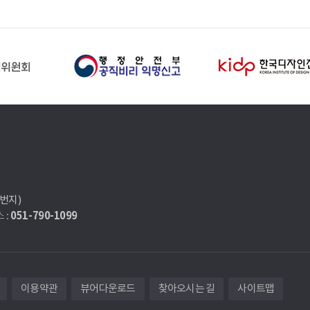
7번지)
051-790-1099
 :
이용약관
뷰어다운로드
찾아오시는 길
사이트맵