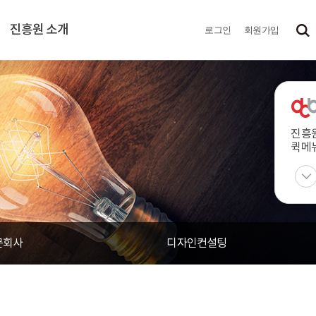
진흥원 소개
로그인
회원가입
진흥
퀵메
문회사
디자인컨설팅