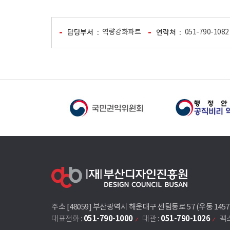
담당부서
역량강화파트
연락처
051-790-1082
주소 [48059] 부산광역시 해운대구 센텀동로 57 (우동 145
051-790-1000
051-790-1026
대표전화 :
대관 :
팩스