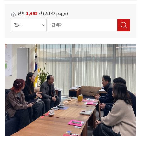
1,698
전체
건 (2/142 page)