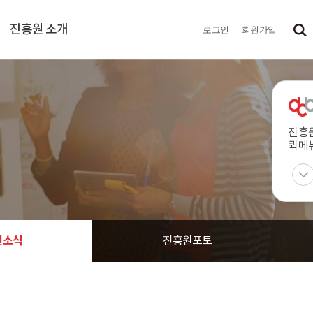
진흥원 소개
로그인
회원가입
진흥
퀵메
원소식
진흥원포토