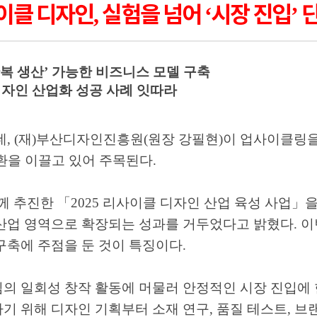
이클 디자인
실험을 넘어
시장 진입
,
‘
’
복 생산
’
가능한 비즈니스 모델 구축
디자인 산업화 성공 사례 잇따라
데
, (
재
)
부산디자인진흥원
(
원장 강필현
)
이 업사이클링을
환을 이끌고 있어 주목된다
.
께 추진한
「
2025
리사이클 디자인 산업 육성 사업
」
을
 산업 영역으로 확장되는 성과를 거두었다고 밝혔다
.
이
구축에 주점을 둔 것이 특징이다
.
의 일회성 창작 활동에 머물러 안정적인 시장 진입에
기 위해 디자인 기획부터 소재 연구
,
품질 테스트
,
브