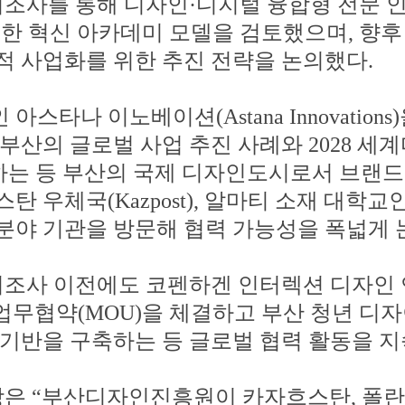
조사를 통해 디자인
·
디지털 융합형 전문 
능한 혁신 아카데미 모델을 검토했으며
,
향후
적 사업화를 위한 추진 전략을 논의했다
.
인 아스타나 이노베이션
(Astana Innovations)
부산의 글로벌 사업 추진 사례와
2028
세계
하는 등 부산의 국제 디자인도시로서 브랜드
스탄 우체국
(Kazpost),
알마티 소재 대학교
분야 기관을 방문해 협력 가능성을 폭넓게
조사 이전에도 코펜하겐 인터렉션 디자인
 업무협약
(MOU)
을 체결하고 부산 청년 디자
 기반을 구축하는 등 글로벌 협력 활동을 
장은
“
부산디자인진흥원이 카자흐스탄
,
폴란