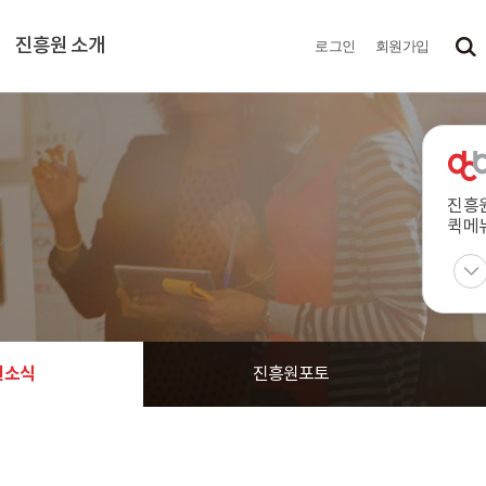
진흥원 소개
로그인
회원가입
진흥
퀵메
원소식
진흥원포토