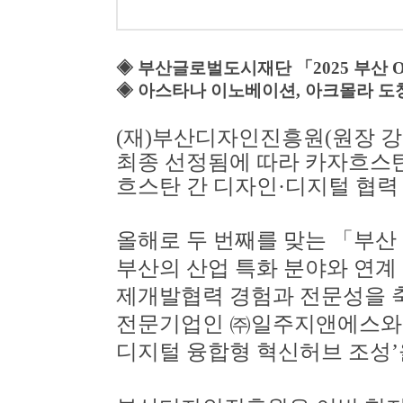
◈
부산글로벌도시재단
「
2025
부산
◈
아스타나 이노베이션
,
아크몰라 도청
(
재
)
부산디자인진흥원
(
원장 
최종 선정됨에 따라 카자흐스
흐스탄 간 디자인
·
디지털 협력
올해로 두 번째를 맞는
「
부산
부산의 산업 특화 분야와 연계
제개발협력 경험과 전문성을 축
전문기업인
㈜
일주지앤에스
디지털 융합형 혁신허브 조성
’