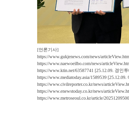
[언론기사]
https://
www.gukjenews.com/news/articleView.ht
https://
www.naewoeilbo.com/news/articleView.h
https://
www.ktin.net/63587741
[25.12.09. 경
https://
www.mediatoday.asia/1589539
[25.12.
https://
www.civilreporter.co.kr/news/articleView
https://
www.enewstoday.co.kr/news/articleView.
https://
www.metroseoul.co.kr/article/2025120950