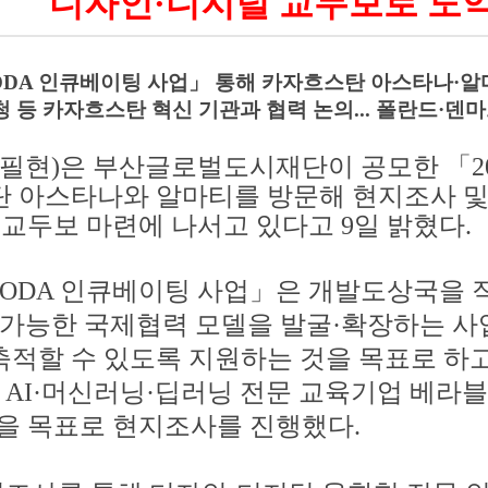
디자인
·
디지털 교두보로 도
ODA
인큐베이팅 사업
」
통해 카자흐스탄 아스타나
·
알
 등 카자흐스탄 혁신 기관과 협력 논의
...
폴란드
·
덴마
강필현
)
은 부산글로벌도시재단이 공모한
「
2
탄 아스타나와 알마티를 방문해 현지조사 및
 교두보 마련에 나서고 있다고
9
일 밝혔다
.
ODA
인큐베이팅 사업
」
은 개발도상국을 
 가능한 국제협력 모델을 발굴
·
확장하는 사
적할 수 있도록 지원하는 것을 목표로 하
와
AI·
머신러닝
·
딥러닝 전문 교육기업 베라
을 목표로 현지조사를 진행했다
.