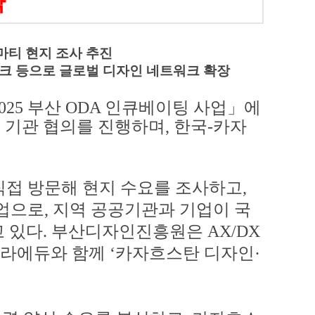
약
마티 현지 조사 추진
크 등으로 글로벌 디자인 네트워크 확장
025
부산
ODA
인큐베이팅 사업
」
에
 기관 협의를 진행하며
,
한국
-
카자
직접 방문해 현지 수요를 조사하고
,
업으로
,
지역 공공기관과 기업이 국
고 있다
.
부산디자인진흥원은
AX/DX
블라에듀와 함께
‘
카자흐스탄 디자인
·