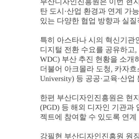
부산디자인진흥원은 이번 현지
탄 도시
·
산업 환경과 연계 가
있는 다양한 협업 방향과 실질
특히 아스타나 시의 혁신기관
디지털 전환 수요를 공유하고
,
WDC)
부산 추진 현황을 소개
더불어 아크몰라 도청
,
카자흐
University)
등 공공
·
교육
·
산업 
한편 부산디자인진흥원은 현지
(PGD)
등 해외 디자인 기관과
젝트에 참여할 수 있도록 연계
강필현 부산디자인진흥원 원