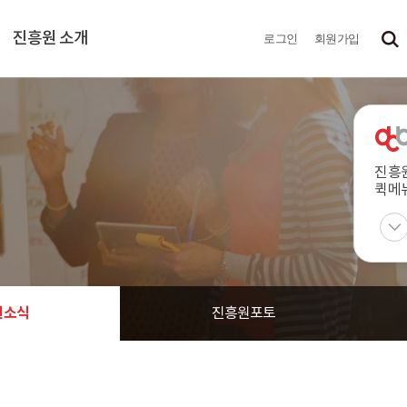
진흥원 소개
로그인
회원가입
진흥
퀵메
원소식
진흥원포토