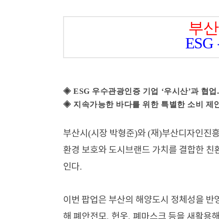
부산
ESG
◈
ESG
우수관광인증 기업
‘
우시산
’
과
협업
◈
지속가능한 바다를 위한 특별한 소비 제안
(
)
(
)
부산시
시장 박형준
와
재
부산디자인진
환경 보호와 도시브랜드 가치를 결합한 친
.
인다
이번 팝업은 부산의 해양도시 정체성을 반
,
,
해 폐안전모
헌옷
폐마스크 등을 새활용해