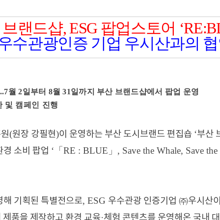
 브랜드샵
, ESG
팝업스토어
‘RE:B
우수관광인증 기업 우시산과의 협
...7
월
2
일부터
8
월
31
일까지 부산 브랜드샵에서 팝업 운영
 및 캠페인 진행
(
)
‘
흥원
원장 강필현
이 운영하는 부산 도시브랜드 편집숍
부산 
‘
RE : BLUE
, Save the Whale, Save the
환경 소비 팝업
「
」
, ESG
영해 기획된 특별전으로
우수관광 인증기업
㈜
우시산이
·
 제품을 제작하고 환경 교육
체험 콘텐츠를 운영해온 국내 