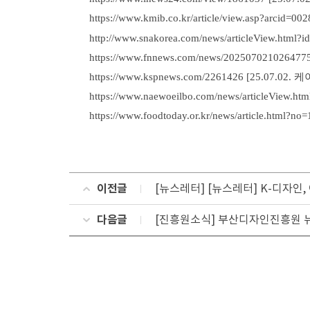
https://
www.kmib.co.kr/article/view.asp?arcid=
http://www.snakorea.com/news/articleView.html?
https://
www.fnnews.c
om/news/20250702102647
https://
www.kspnews.com/2261426
[25.07.02
https://
www.naewoeilbo.com/news/articleView.ht
https://
www.foodtoday.or.kr/news/article.html?no
이전글
[뉴스레터] [뉴스레터] K-디자인
다음글
[진흥원소식] 부산디자인진흥원 뉴