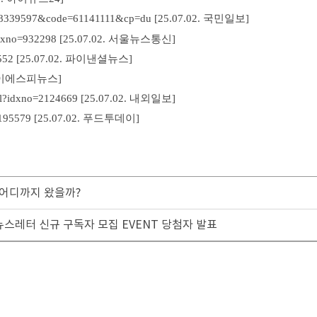
0028339597&code=61141111&cp=du
[
25.07.02.
​ 국민일보]
idxno=932298
[25.07.02. 서울뉴스통신]
7552 [25.07.02. 파이낸셜뉴스]
. 케이에스피뉴스]
ml?idxno=2124669
[25.07.02. 내외일보]
=195579
[25.07.02. 푸드투데이]
, 어디까지 왔을까?
스레터 신규 구독자 모집 EVENT 당첨자 발표