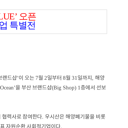
LUE’
오픈
업 특별전
’
7
2
8
31
,
브랜드샵
이 오는
월
일부터
월
일까지
해양
 Ocean’
(Big Shop) 1
을 부산 브랜드샵
층에서 선보
.
 협력사로 참여한다
우시산은 해양폐기물을 비롯
.
대표 자원순환 사회적기업이다