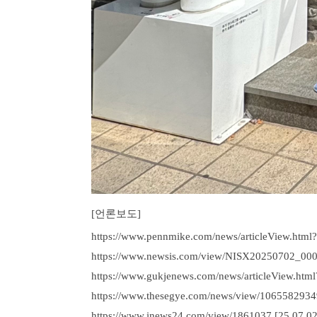
​[언론보도]
https://
www.pennmike.com/news/articleView.html
https://
www.newsis.com/view/NISX20250702_00
https://
www.gukjenews.com/news/articleView.htm
https://
www.thesegye.com/news/view/1065582934
https://
www.inews24.com/view/1861037
[
25.07.02