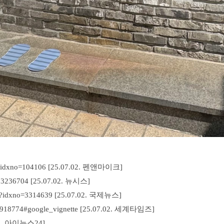
?idxno=104106
[25.07.02. 펜앤마이크]
03236704
[
25.07.02.
뉴시스]
l?idxno=3314639
[
25.07.02.
국제뉴스]
918774#google_vignette
[
25.07.02.
세계타임즈]
.
아이뉴스24]