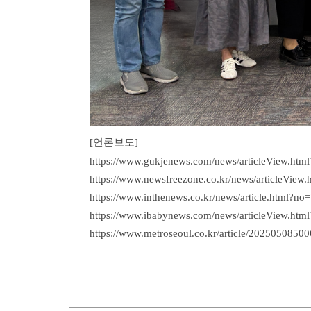
[언론보도]
https://
www.gukjenews.com/news/articleView.htm
https://
www.newsfreezone.co.kr/news/articleView
https://
www.inthenews.co.kr/news/article.html?no
https://
www.ibabynews.com/news/articleView.htm
https://
www.metroseoul.co.kr/article/2025050850