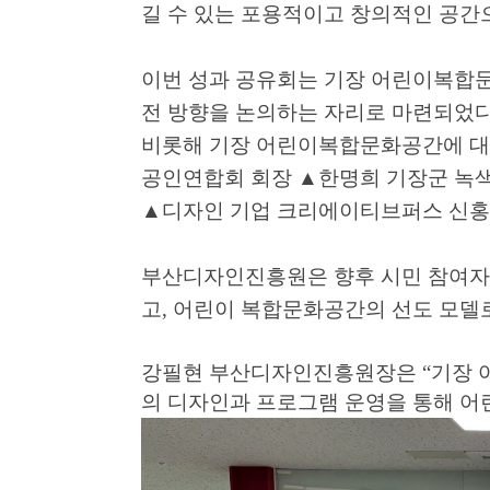
길 수 있는 포용적이고 창의적인 공간
이번 성과 공유회는 기장 어린이복합
전 방향을 논의하는 자리로 마련되었
비롯해 기장 어린이복합문화공간에 대
공인연합회 회장
▲
한명희 기장군 녹
▲
디자인 기업 크리에이티브퍼스 신홍우
부산디자인진흥원은 향후 시민 참여자
고
,
어린이 복합문화공간의 선도 모델
강필현 부산디자인진흥원장은
“
기장 
의 디자인과 프로그램 운영을 통해 어