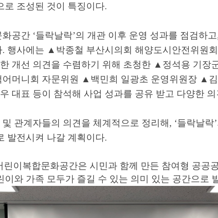
으로 조성된 것이 특징이다
.
문화공간
‘
들락날락
’
의 개관 이후 운영 성과를 점검하고
다
.
행사에는
▲
박종철 부산시의회 해양도시안전위원회
한 개선 의견을 수렴하기 위해 초청한
▲
정석용 기장
색어머니회 자문위원
▲
백민희 일광초 운영위원장
▲
김
 대표 등이 참석해 사업 성과를 공유 받고 다양한 
 및 관계자들의 의견을 체계적으로 정리해
, ‘
들락날락
’
로 발전시켜 나갈 계획이다
.
어린이복합문화공간은 시민과 함께 만든 참여형 공공
린이와 가족 모두가 즐길 수 있는 의미 있는 공간으로