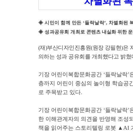
차별화된 복
◈
시민이 함께 만든
‘
들락날락
’,
차별화된 
◈
성과공유회 개최로
콘텐츠 내실화 위한 운
(
재
)
부산디자인진흥원
(
원장 강필현
)
은 
의하는 성과 공유회를 개최했다고 밝혔
기장 어린이복합문화공간
‘
들락날락
’
층까지 어린이 중심의 놀이형 학습공
로 주목받고 있다
.
기장 어린이복합문화공간
‘
들락날락
’
한 이해관계자의 의견을 반영해 조성
책을 읽어주는 스토리텔링 로봇
▲
AI