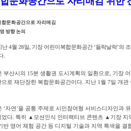
합문화공간으로 자리매김 위한 
복합문화공간으로 자리매김
영 방향 논의
지난
4
월
28
일
,
기장 어린이복합문화공간
‘
들락날락
’
의 
다
.
은 부산시의
15
분 생활권 도시계획의 일환으로
,
기장 
간으로 재단장한 복합문화공간이다
.
지난
1
월
7
일 개관
은
‘
자연
’
을 공통 주제로 시민참여형 서비스디자인과 
되었다
.
특히
▲
모션인식 인터랙티브 콘텐츠
▲
기장 지
기반 영어 체험 공간 등 디지털 기술과 지역 특색을 결