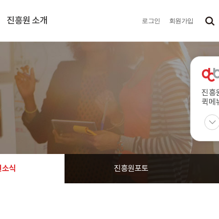
진흥원 소개
로그인
회원가입
진흥
퀵메
원소식
진흥원포토