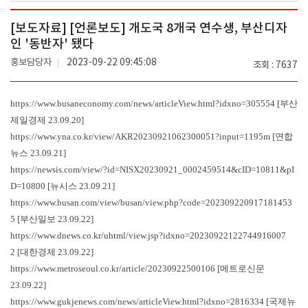
[보도자료] [언론보도] 개도국 8개국 연수생, 부산디자
인 '동반자' 됐다
홍보담당자
2023-09-22 09:45:08
조회
7637
https://www.busaneconomy.com/news/articleView.html?idxno=305554
[부산
제일경제 23.09.20]
https://www.yna.co.kr/view/AKR20230921062300051?input=1195m
[연합
뉴스 23.09.21]
https://newsis.com/view/?id=NISX20230921_0002459514&cID=10811&pI
D=10800
[뉴시스 23.09.21]
https://www.busan.com/view/busan/view.php?code=202309220917181453
5
[부산일보 23.09.22]
https://www.dnews.co.kr/uhtml/view.jsp?idxno=20230922122744916007
2
[대한경제 23.09.22]
https://www.metroseoul.co.kr/article/20230922500106
[메트로신문
23.09.22]
https://www.gukjenews.com/news/articleView.html?idxno=2816334
[국제뉴