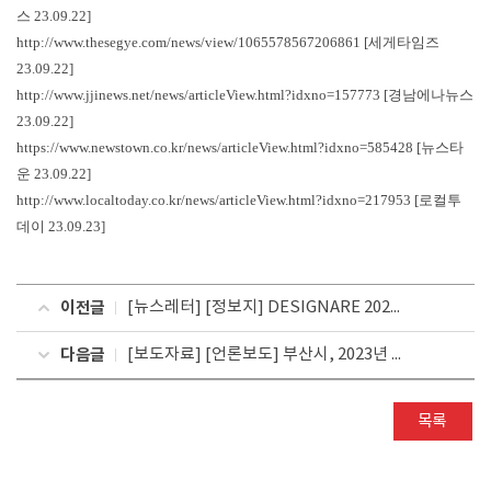
스 23.09.22]
http://www.thesegye.com/news/view/1065578567206861
[세게타임즈
23.09.22]
http://www.jjinews.net/news/articleView.html?idxno=157773
[경남에나뉴스
23.09.22]
https://www.newstown.co.kr/news/articleView.html?idxno=585428
[뉴스타
운 23.09.22]
http://www.localtoday.co.kr/news/articleView.html?idxno=217953
[로컬투
데이 23.09.23]
이전글
[뉴스레터] [정보지] DESIGNARE 2023.09.(Vol.13)
다음글
[보도자료] [언론보도] 부산시, 2023년 하반기 공공기관 통합채용 시작
목록