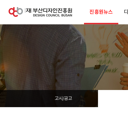
진흥원뉴스
고시/공고