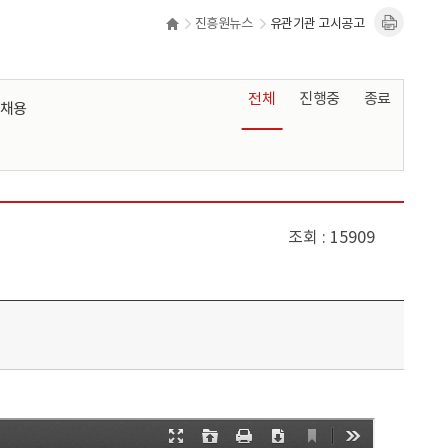
진흥원뉴스
유관기관 고시공고
전체
진행중
종료
채용
조회
15909