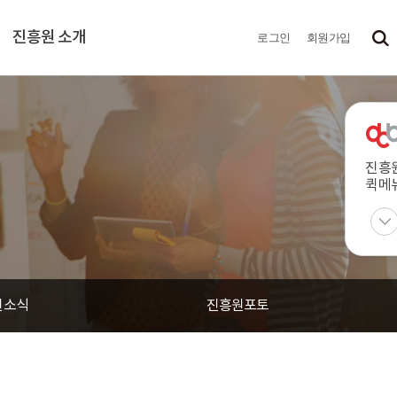
진흥원 소개
로그인
회원가입
진흥
퀵메
원소식
진흥원포토