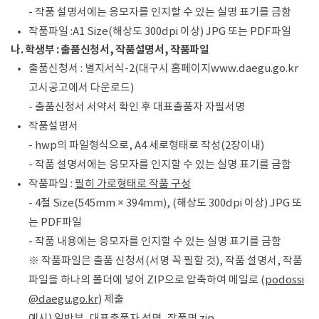
- 작품 설명서에는 응모자를 인지할 수 있는 실명 표기를 금함
작품파일 :A1 Size(해상도 300dpi 이상) JPG 또는 PDF파일
나. 학생부 : 출품신청서, 작품설명서, 작품파일
출품신청서 : 별지서식-2(대구시 홈페이지www.daegu.go.kr
고시공고에서 다운로드)
- 출품신청서 서약서 확인 후 대표출품자 자필서명
작품설명서
- hwp의 파일형식으로, A4 세로형태로 작성(2장이내)
- 작품 설명서에는 응모자를 인지할 수 있는 실명 표기를 금함
작품파일 :
필히
가로형태로 작품 구성
- 4절 Size(545mm × 394mm), (해상도 300dpi 이상) JPG 또
는 PDF파일
- 작품 내용에는 응모자를 인지할 수 있는 실명 표기를 금함
※ 작품파일은 출품 신청서(서명 꼭 필할 것), 작품 설명서, 작품
파일을 하나의 폴더에 넣어 ZIP으로 압축하여 메일로 (
podossi
@daegu.go.kr
) 제출
예시) 일반부_대표출품자 성명_작품명.zip