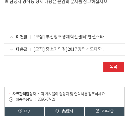
※ 신청서 양식등 상세 내용은 붙임의 문서를 참고하십시오.
이전글
[모집] 부산창조경제혁신센터]엔젤스타트업카페 참가업체 모집요강
다음글
[모집] 중소기업청]2017 창업선도대학 [예비]창업자 1차 모집공고
목록
자료관리담당자
각 게시물의 담당자 및 연락처를 참조하세요.
최종수정일
2026-07-21
FAQ
상담문의
고객제안