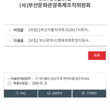
(사)부산문화관광축제조직위원회
이전글
[모집] [부산카톨릭대학교]2017사회적기업리더과정 수강생 모집
다음글
[모집] 부산광역시]행복재생창업지원사업 참여업체(소상공인) 모집
목록
자료관리담당자
각 게시물의 담당자 및 연락처를 참조하세요.
최종수정일
2026-07-21
FAQ
상담문의
고객제안