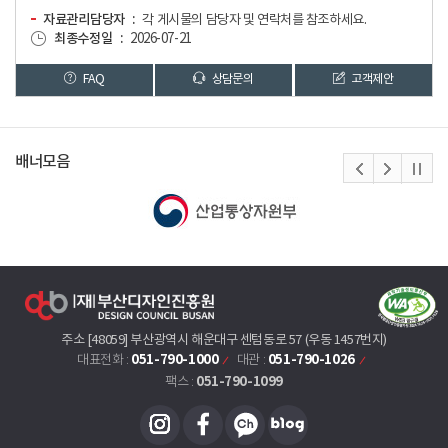
자료관리담당자
각 게시물의 담당자 및 연락처를 참조하세요.
최종수정일
2026-07-21
FAQ
상담문의
고객제안
배너모음
주소 [48059] 부산광역시 해운대구 센텀동로 57 (우동 1457번지)
051-790-1000
051-790-1026
대표전화 :
대관 :
051-790-1099
팩스 :