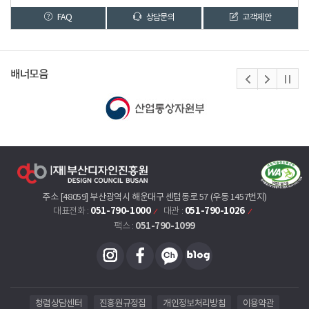
FAQ
상담문의
고객제안
배너모음
주소 [48059] 부산광역시 해운대구 센텀동로 57 (우동 1457번지)
051-790-1000
051-790-1026
대표전화 :
대관 :
051-790-1099
팩스 :
청렴상담센터
진흥원규정집
개인정보처리방침
이용약관