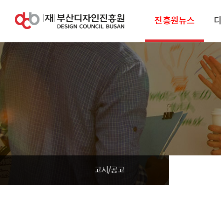
진흥원뉴스
고시/공고