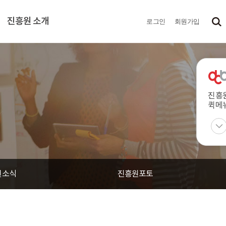
진흥원 소개
로그인
회원가입
진흥
퀵메
원소식
진흥원포토