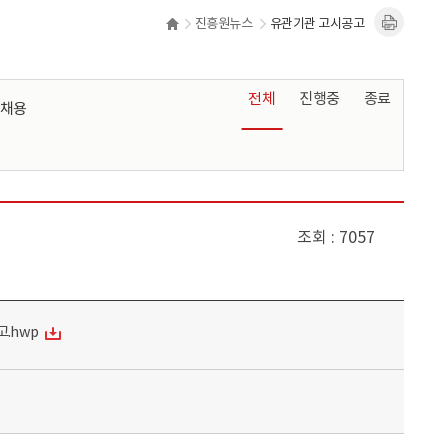
진흥원뉴스
유관기관 고시공고
전체
진행중
종료
채용
조회
7057
고.hwp