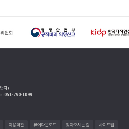
7번지)
051-790-1099
 :
이용약관
뷰어다운로드
찾아오시는 길
사이트맵