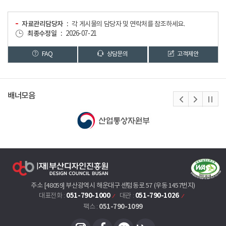
자료관리담당자
각 게시물의 담당자 및 연락처를 참조하세요.
최종수정일
2026-07-21
FAQ
상담문의
고객제안
배너모음
주소 [48059] 부산광역시 해운대구 센텀동로 57 (우동 1457번지)
051-790-1000
051-790-1026
대표전화 :
대관 :
051-790-1099
팩스 :