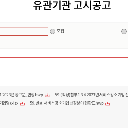
유관기관 고시공고
원
모집
. 1.2023년 공고문_연장.hwp
59. (작성)첨부 1.3.4. 2023년 서비스 강소기업
업명).xlsx
59. 별첨. 서비스 강소기업 선정분야 현황표.hwp