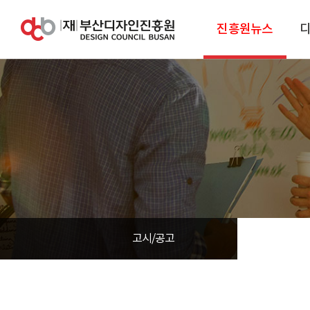
진흥원뉴스
고시/공고