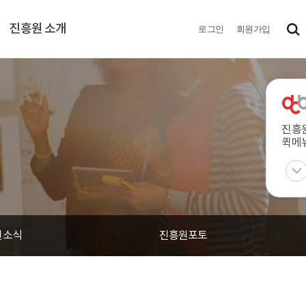
진흥원 소개
로그인
회원가입
진흥
퀵메
원소식
진흥원포토