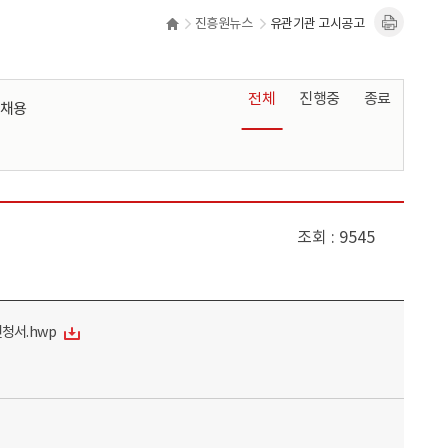
진흥원뉴스
유관기관 고시공고
전체
진행중
종료
채용
조회
9545
 신청서.hwp