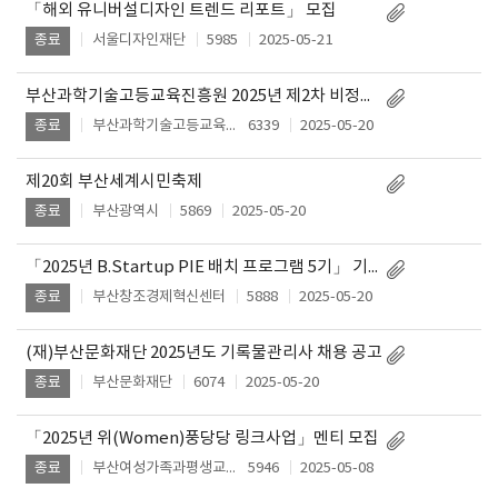
「해외 유니버설디자인 트렌드 리포트」 모집
서울디자인재단
5985
2025-05-21
종료
부산과학기술고등교육진흥원 2025년 제2차 비정규직 채용 공고
부산과학기술고등교육진흥원
6339
2025-05-20
종료
제20회 부산세계시민축제
부산광역시
5869
2025-05-20
종료
「2025년 B.Startup PIE 배치 프로그램 5기」 기업 모집 공고
부산창조경제혁신센터
5888
2025-05-20
종료
(재)부산문화재단 2025년도 기록물관리사 채용 공고
부산문화재단
6074
2025-05-20
종료
「2025년 위(Women)풍당당 링크사업」멘티 모집
부산여성가족과평생교육진흥원
5946
2025-05-08
종료