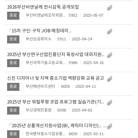
2026부산비엔날레 전시감독 공개모집
부산비엔날레조직위원회
5952
2025-05-07
종료
「15차 구인·구직 JOB 매칭데이」
부산상공회의소
5911
2025-04-24
종료
2025년 부산연구산업진흥단지 육성사업 대외지원사업 공고
부산과학기술고등교육진흥원
5966
2025-04-16
종료
신진 디자이너 및 지역 중소기업 역량강화 교육 공고
부산패션비즈센터
6058
2025-04-11
종료
2025년 부산 워털루형 코업 프로그램 실습기관(기업) 모집 공고
부산경제진흥원
6308
2025-04-03
종료
「2025년 상품개선지원사업(BI, 캐릭터 디자인)」 소상공인 모집공고
한국벤처중소기업유통원, 아이엠커뮤니케이션
6630
2025-03-31
종료