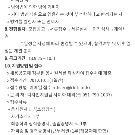
아니한 자
- 병역법에 의한 병역 기피자
- 기타 법인 직원으로 임용하는 것이 부적합하다고 판정되는 자
○ 병역을 필한자 또는 면제자
8. 전형절차
: 모집공고→서류접수→서류심사→면접심사→계약체
결
* 일정은 사정에 따라 변경될 수 있으며, 합격여부 및 이후 일
정은 개별 통지
9. 공고기간
: 13.9.25 ~ 10. 1
10. 지원방법 및 접수
○ 채용공고에 첨부된 응시원서를 작성하여 접수처에 제출
○ 접수기간 : 2012.10. 1(1일간)
○ 접수방법 :
이메일 접수
mhseo@dcb.or.kr
○ 문 의 처 : 디자인지원팀 서미화 대리(☏ 051-790-1037)
○ 접수서류
- 응시원서 1부(소정양식)
- 자기소개서 1부
- 최종학력 성적증명서, 졸업증명서 각 1부
- 자격증 및 경력증명서(근무처별) 1부(해당자에 한함)