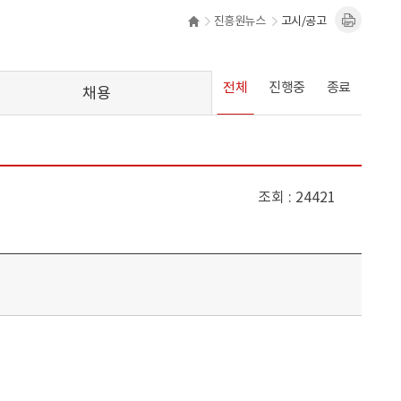
진흥원뉴스
고시/공고
전체
진행중
종료
채용
조회
24421