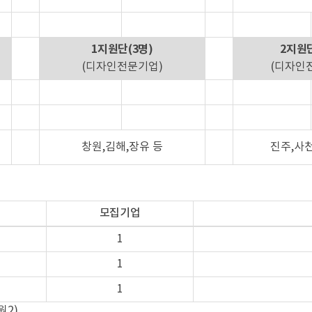
1지원단(3명)
2지원단
(디자인전문기업)
(디자인
창원,김해,장유 등
진주,사천
모집기업
1
1
1
원2)