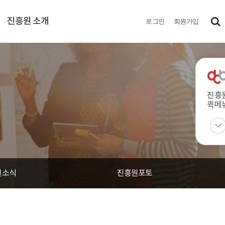
진흥원 소개
로그인
회원가입
진흥
퀵메
원소식
진흥원포토