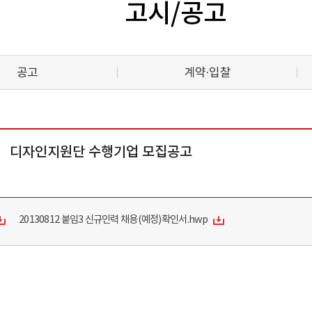
고시/공고
공고
계약·입찰
업』 디자인지원단 수행기업 모집공고
20130812 붙임3 신규인력 채용(예정)확인서.hwp