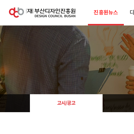
진흥원뉴스
고시/공고