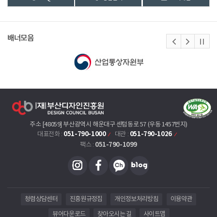
배너모음
주소 [48059] 부산광역시 해운대구 센텀동로 57 (우동 1457번지)
051-790-1000
051-790-1026
대표전화 :
대관 :
051-790-1099
팩스 :
청렴상담센터
진흥원규정집
개인정보처리방침
이용약관
뷰어다운로드
찾아오시는 길
사이트맵