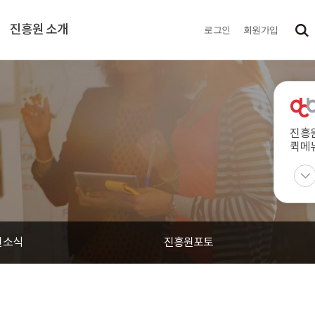
진흥원 소개
로그인
회원가입
진흥
퀵메
원소식
진흥원포토