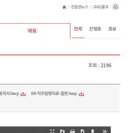
진흥원뉴스
고시/공고
전체
진행중
종료
채용
조회
2196
동의서.hwp
04-직무설명자료-합본.hwp