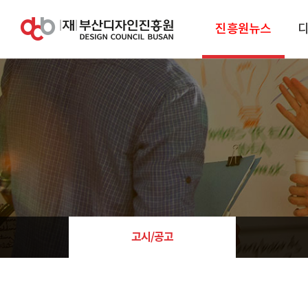
진흥원뉴스
고시/공고