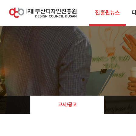
진흥원뉴스
고시/공고