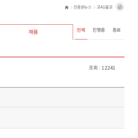
진흥원뉴스
고시/공고
전체
진행중
종료
채용
조회
12241