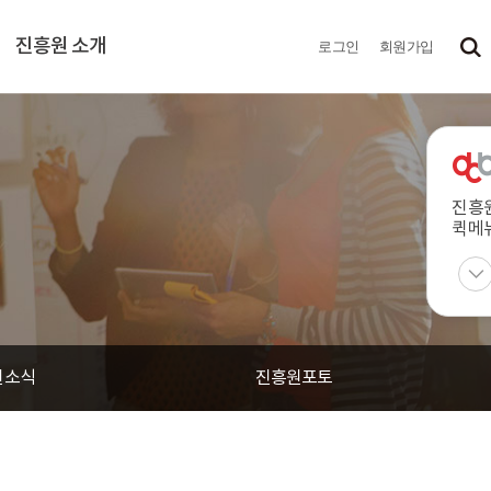
진흥원 소개
로그인
회원가입
진흥
퀵메
원소식
진흥원포토