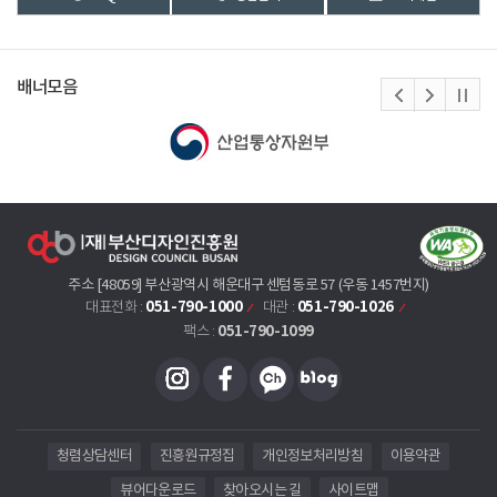
배너모음
주소 [48059] 부산광역시 해운대구 센텀동로 57 (우동 1457번지)
051-790-1000
051-790-1026
대표전화 :
대관 :
051-790-1099
팩스 :
청렴상담센터
진흥원규정집
개인정보처리방침
이용약관
뷰어다운로드
찾아오시는 길
사이트맵