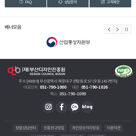
FAQ
상담문의
고객제안
배너모음
주소 [48059] 부산광역시 해운대구 센텀동로 57 (우동 1457번지)
051-790-1000
051-790-1026
대표전화 :
대관 :
051-790-1099
팩스 :
청렴상담센터
진흥원규정집
개인정보처리방침
이용약관