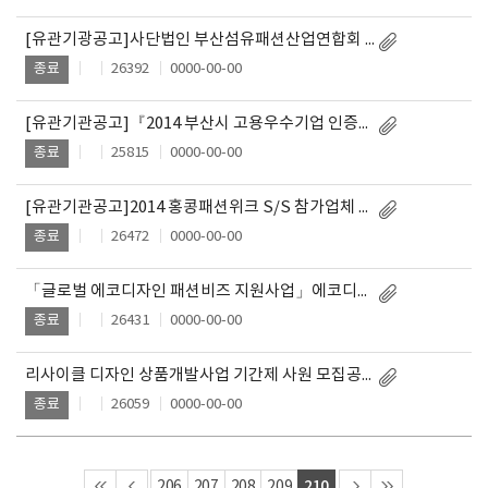
[유관기광공고]사단법인 부산섬유패션산업연합회 계약직 직원 공개 채용
26392
0000-00-00
종료
[유관기관공고]『2014 부산시 고용우수기업 인증제』 시행 공고
25815
0000-00-00
종료
[유관기관공고]2014 홍콩패션위크 S/S 참가업체 모집공고
26472
0000-00-00
종료
「글로벌 에코디자인 패션비즈 지원사업」에코디자인 제품개발 창업기업 지원대상자 모집(연장)
26431
0000-00-00
종료
리사이클 디자인 상품개발사업 기간제 사원 모집공고
26059
0000-00-00
종료
210
206
207
208
209