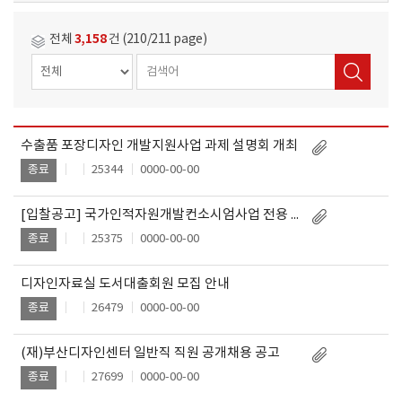
3,158
전체
건 (210/211 page)
수출품 포장디자인 개발지원사업 과제 설명회 개최
작
제
성
25344
0000-00-00
종료
목
일
[입찰공고] 국가인적자원개발컨소시엄사업 전용 홈페이지 및 온라인 통합관리시스템 구축
25375
0000-00-00
종료
디자인자료실 도서대출회원 모집 안내
26479
0000-00-00
종료
(재)부산디자인센터 일반직 직원 공개채용 공고
27699
0000-00-00
종료