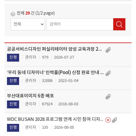
29
전체
건 (1/2 page)
공공서비스디자인 퍼실리테이터 양성 교육과정 2차 교육생 모집
작
제
성
관리자
979
2026-07-27
진행
목
일
‘우리 동네 디자이너’ 인력풀(Pool) 신청 완료 안내 공고('26.06.30. 기준) : 정기적 추가 업데이트 진행중
관리자
32886
2023-01-04
진행
부산대표이미지 6종 배포
관리자
67924
2016-08-03
진행
WDC BUSAN 2028 프로그램 연계 시민 참여 디자인 아이디어 공모전 개최
관리자
135
2026-08-05
진행